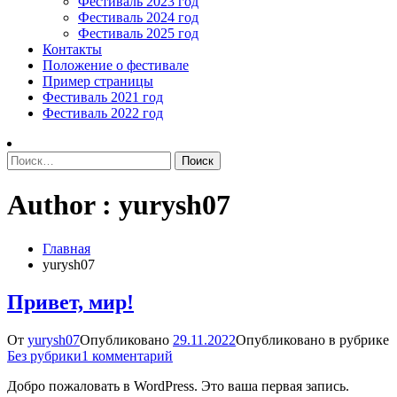
Фестиваль 2023 год
Фестиваль 2024 год
Фестиваль 2025 год
Контакты
Положение о фестивале
Пример страницы
Фестиваль 2021 год
Фестиваль 2022 год
Найти:
Author :
yurysh07
Главная
yurysh07
Привет, мир!
От
yurysh07
Опубликовано
29.11.2022
Опубликовано в рубрике
к
Без рубрики
1 комментарий
записи
Добро пожаловать в WordPress. Это ваша первая запись.
Привет,